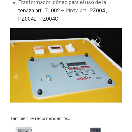
Trasformador idóneo para el uso de la
tenaza art . TL002
– Pinza art .
PZ004
,
PZ004L
,
PZ004C
También te recomendamos…