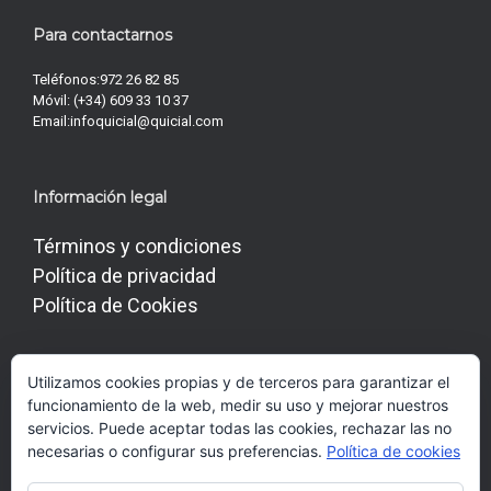
Para contactarnos
Teléfonos:
972 26 82 85
Móvil:
(+34) 609 33 10 37
Email:
infoquicial@quicial.com
Información legal
Términos y condiciones
Política de privacidad
Política de Cookies
Utilizamos cookies propias y de terceros para garantizar el
Conéctate con Nosotros
funcionamiento de la web, medir su uso y mejorar nuestros
servicios. Puede aceptar todas las cookies, rechazar las no
necesarias o configurar sus preferencias.
Política de cookies