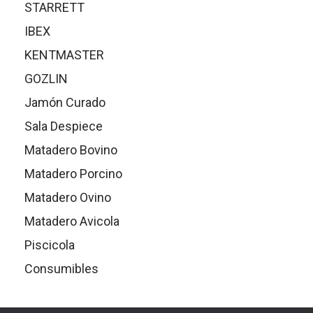
STARRETT
página
de
IBEX
produc
KENTMASTER
GOZLIN
Jamón Curado
Sala Despiece
Matadero Bovino
Matadero Porcino
Matadero Ovino
Matadero Avicola
Piscicola
Consumibles