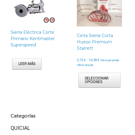
Sierra Eléctrica Corte
Cinta Sierra Corta
Primario Kentmaster
Hueso Premium
Superspeed
Starrett
Rango
5,75
€
-
10,98
€
Precio por unidad
LEER MÁS
de
IVA no incluido
precios:
Este
desde
produc
SELECCIONAR
5,75 €
OPCIONES
tiene
hasta
múltipl
10,98 €
variant
Las
opcion
se
Categorías
puede
elegir
QUICIAL
en
la