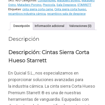
Premium
SKU:
N/D
Categorías:
Consumibles
,
Matadero Bovino
,
Matadero
Starrett
Ovino
,
Matadero Porcino
,
Piscicola
,
Sala Despiece
,
STARRETT
cantidad
Etiquetas:
cinta sierra corta carne
,
Cinta sierra corta hueso
,
recambios industria cárnica
,
recambios sala de despiece
Descripción
Información adicional
Valoraciones (0)
Descripción
Descripción: Cintas Sierra Corta
Hueso Starrett
En Quicial S.L., nos especializamos en
proporcionar soluciones avanzadas para
la industria cárnica. La cinta sierra Corta Hueso
Premium Starrett ® es una de nuestras
herramientas de vanguardia. Equipadas con