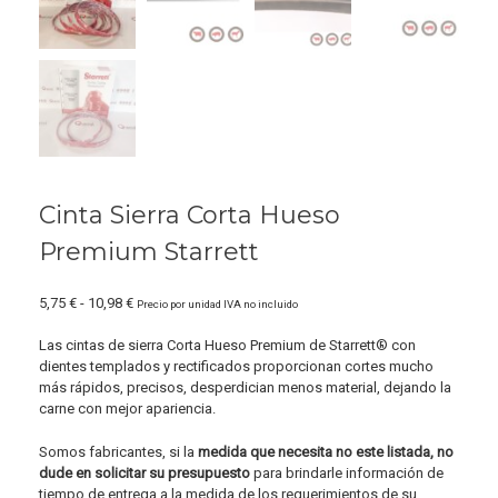
Cinta Sierra Corta Hueso
Premium Starrett
Rango
5,75
€
-
10,98
€
Precio por unidad IVA no incluido
de
precios:
Las cintas de sierra Corta Hueso Premium de Starrett® con
desde
dientes templados y rectificados proporcionan cortes mucho
5,75 €
más rápidos, precisos, desperdician menos material, dejando la
hasta
carne con mejor apariencia.
10,98 €
Somos fabricantes, si la
medida que necesita no este listada, no
dude en solicitar su presupuesto
para brindarle información de
tiempo de entrega a la medida de los requerimientos de su