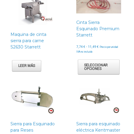
Cinta Sierra
Esquinado Premium
Maquina de cinta
Starrett
sierra para carne
S2630 Starrett
Rango
7,74
€
-
11,49
€
Precio por unidad
de
IVA no incluido
precios:
Este
desde
produc
SELECCIONAR
LEER MÁS
7,74 €
OPCIONES
tiene
hasta
múltipl
11,49 €
variant
Las
opcion
se
puede
elegir
en
la
Sierra para Esquinado
Sierra para esquinado
página
para Reses
eléctrica Kentmaster
de