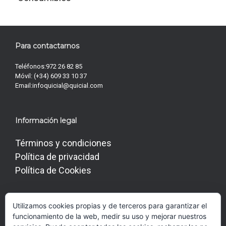
Para contactarnos
Teléfonos:
972 26 82 85
Móvil:
(+34) 609 33 10 37
Email:
infoquicial@quicial.com
Información legal
Términos y condiciones
Política de privacidad
Política de Cookies
Utilizamos cookies propias y de terceros para garantizar el
Conéctate con Nosotros
funcionamiento de la web, medir su uso y mejorar nuestros