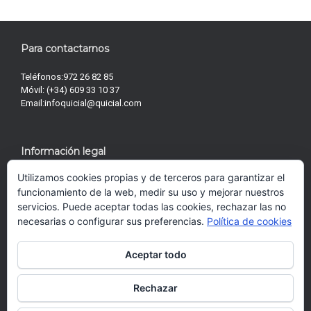
Para contactarnos
Teléfonos:
972 26 82 85
Móvil:
(+34) 609 33 10 37
Email:
infoquicial@quicial.com
Información legal
Utilizamos cookies propias y de terceros para garantizar el
Términos y condiciones
funcionamiento de la web, medir su uso y mejorar nuestros
Política de privacidad
servicios. Puede aceptar todas las cookies, rechazar las no
Política de Cookies
necesarias o configurar sus preferencias.
Política de cookies
Aceptar todo
Conéctate con Nosotros
Rechazar