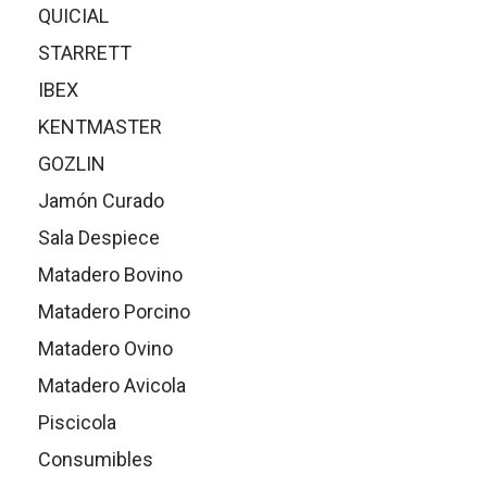
QUICIAL
en
la
STARRETT
página
de
IBEX
produc
KENTMASTER
GOZLIN
Jamón Curado
Sala Despiece
Matadero Bovino
Matadero Porcino
Matadero Ovino
Matadero Avicola
Piscicola
Consumibles