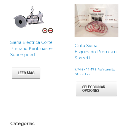
Sierra Eléctrica Corte
Cinta Sierra
Primario Kentmaster
Esquinado Premium
Superspeed
Starrett
Rango
7,74
€
-
11,49
€
Precio por unidad
LEER MÁS
de
IVA no incluido
precios:
Este
desde
produc
SELECCIONAR
7,74 €
OPCIONES
tiene
hasta
múltipl
11,49 €
variant
Las
opcion
se
Categorías
puede
elegir